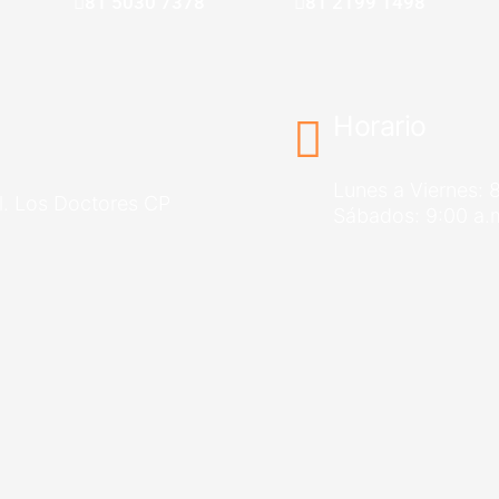
81 5030 7378
81 2199 1498
Horario
Lunes a Viernes: 
l. Los Doctores CP
Sábados: 9:00 a.m