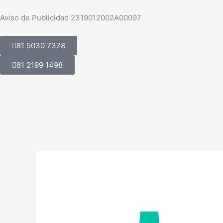
Ir
al
Aviso de Publicidad 2319012002A00097
contenido
81 5030 7378
81 2199 1498