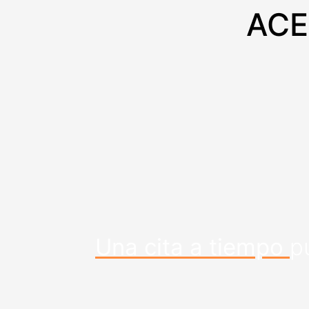
ACE
Una cita a tiempo 
p