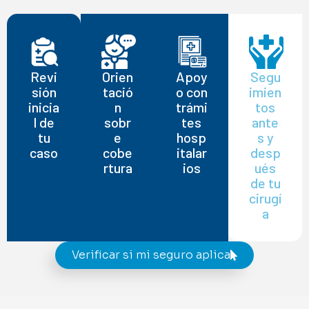
Nuestro equipo te acompaña en todo el proceso, desde la valoración
hasta la gestión con tu aseguradora.
Revi
Orien
Apoy
Segu
sión
tació
o con
imien
inicia
n
trámi
tos
l de
sobr
tes
ante
tu
e
hosp
s y
caso
cobe
italar
desp
rtura
ios
ués
de tu
cirugí
a
Verificar si mi seguro aplica